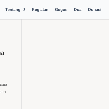
Tentang
Kegiatan
Gugus
Doa
Donasi
ma
sama
pkan