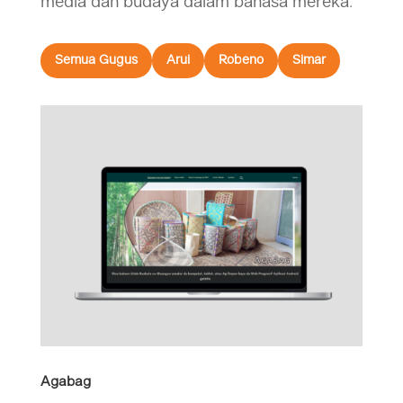
media dan budaya dalam bahasa mereka.
Semua Gugus
Arui
Robeno
Simar
Agabag