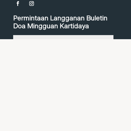
Permintaan Langganan Buletin
Doa Mingguan Kartidaya
Berlangganan
© 2026 Kartidaya Sahabat Indonesia
Kontak Kami
Karier
Tentang Kami
Kami membuka lowongan untuk beberapa
posisi di Kartidaya Sahabat Indonesia!
Selengkapnya