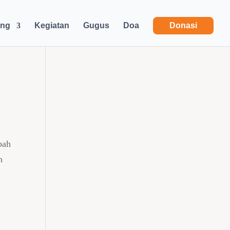
ang
Kegiatan
Gugus
Doa
Donasi
bah
n