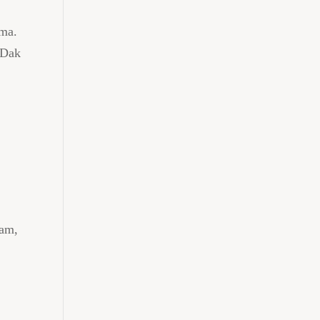
ama.
 Dak
lam,