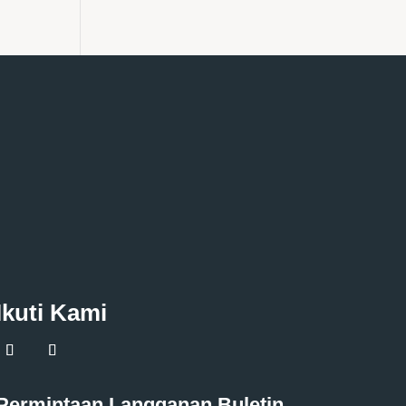
Ikuti Kami
Permintaan Langganan Buletin