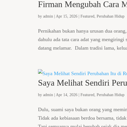
Firman Mengubah Cara 
by
admin
|
Apr 15, 2026
|
Featured
,
Perubahan Hidup
Pernikahan bukan hanya urusan dua orang, 
dahulu ada tata cara adat yang mengiringi 
datang melamar. Dalam tradisi lama, kelua
Saya Melihat Sendiri Pe
by
admin
|
Apr 14, 2026
|
Featured
,
Perubahan Hidup
Dulu, suami saya bukan orang yang memimp
Tidak ada kebiasaan berdoa bersama, tida
Tapi semuanya mulai berubah sejak dia men