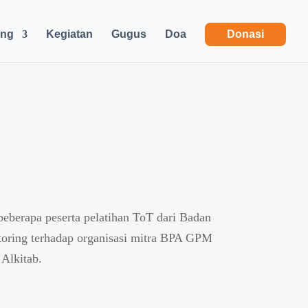
ang
Kegiatan
Gugus
Doa
Donasi
beberapa peserta pelatihan ToT dari Badan
toring terhadap organisasi mitra BPA GPM
Alkitab.